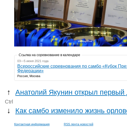
Ссылка на соревнование в календаре
03—5 июня 2021 года
Всероссийские соревнования по самбо «Кубок Пре
Федерации»
Россия, Москва
↑
Анатолий Якунин открыл первый д
Ctrl
↓
Как самбо изменило жизнь орлов
Контактная информация
RSS лента новостей