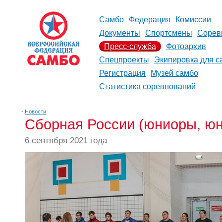
Самбо
Федерация
Комиссии
Документы
Спортсмены
Сорев
Пресс-служба
Фотоархив
Спецпроекты
Экипировка для с
Регистрация
Музей самбо
Статистика соревнований
↑
Новости
Сборная России (юниоры, юни
6 сентября 2021 года