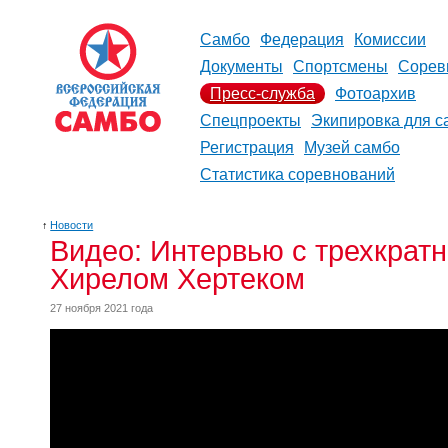
Самбо
Федерация
Комиссии
Документы
Спортсмены
Сорев
Пресс-служба
Фотоархив
Спецпроекты
Экипировка для с
Регистрация
Музей самбо
Статистика соревнований
↑
Новости
Видео: Интервью с трехкрат
Хирелом Хертеком
27 ноября 2021 года