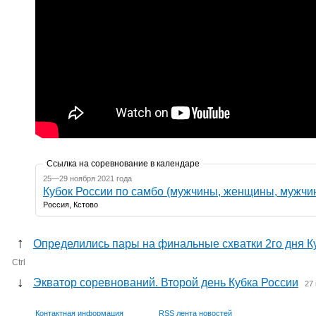
Ссылка на соревнование в календаре
25—29 ноября 2021 года
Кубок России по самбо (мужчины, женщины, мужчи
Россия, Кстово
↑
Определились пары на финальные схватки 2го дня К
Ctrl
↓
Экватор соревнований. Второй день Кубка России
27
Контактная информация
RSS лента новостей