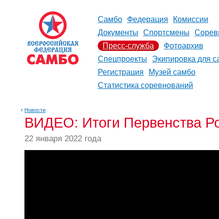
Самбо
Федерация
Комиссии
Документы
Спортсмены
Сорев
Пресс-служба
Фотоархив
Спецпроекты
Экипировка для с
Регистрация
Музей самбо
Статистика соревнований
↑
Новости
ВИДЕО: Итоги Первенства Ро
22 января 2022 года