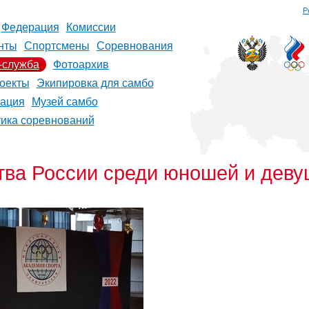
Р
Федерация
Комиссии
нты
Спортсмены
Соревнования
-служба
Фотоархив
оекты
Экипировка для самбо
рация
Музей самбо
тика соревнований
тва России среди юношей и деву