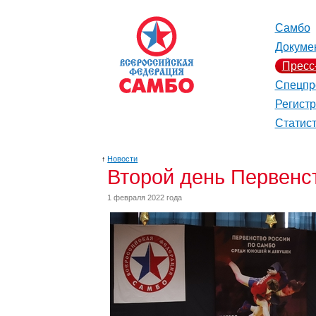
Самбо
Докуме
Пресс
Спецпр
Регист
Статис
↑
Новости
Второй день Первенс
1 февраля 2022 года