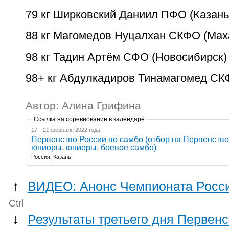
79 кг Ширковский Даниил ПФО (Казань
88 кг Магомедов Нуцалхан СКФО (Мах
98 кг Тадин Артём СФО (Новосибирск)
98+ кг Абдулкадиров Тинамагомед СК
Автор: Алина Грифина
Ссылка на соревнование в календаре
17—21 февраля 2022 года
Первенство России по самбо (отбор на Первенство
юниоры, юниоры, боевое самбо)
Россия, Казань
↑
ВИДЕО: Анонс Чемпионата Росси
Ctrl
↓
Результаты третьего дня Первен