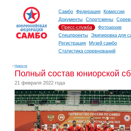
Самбо
Федерация
Комиссии
Документы
Спортсмены
Сорев
Пресс-служба
Фотоархив
Спецпроекты
Экипировка для с
Регистрация
Музей самбо
Статистика соревнований
↑
Новости
Полный состав юниорской сб
21 февраля 2022 года