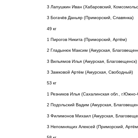
3
Лапушкин Иван (Хабаровский, Комсомольс
3
Богачёв Даньяр (Приморский, Славянка)
49 кг
1
Пирогов Никита (Приморский, Артём)
2
Гладынюк Максим (Амурская, Благовещен
3
Вильямов Илья (Амурская, Благовещенск)
3
Замковой Артём (Амурская, Свободный)
53 кг
1
Резников Илья
(Сахалинская обл., г.Южно
2
Подольский Вадим (Амурская, Благовещен
3
Филимонов Михаил (Амурская, Благовеще
3
Непомнящих Алексей
(Приморский, Артём
58 кг