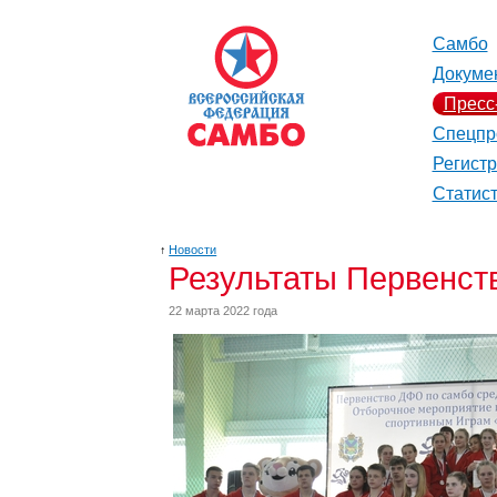
Самбо
Докуме
Пресс
Спецпр
Регист
Статис
↑
Новости
Результаты Первенст
22 марта 2022 года