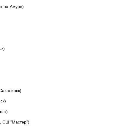
к-на-Амуре)
ск)
-Сахалинск)
ск)
нск)
, СШ "Мастер")