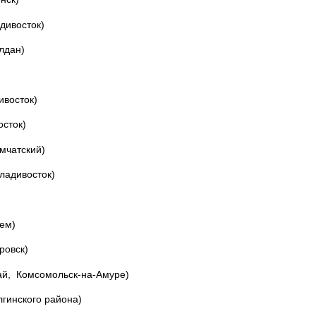
дивосток)
лдан)
ивосток)
осток)
мчатский)
ладивосток)
тем)
ровск)
ай, Комсомольск-на-Амуре)
лгинского района)