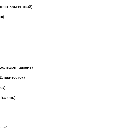
овск-Камчатский)
ск)
 Большой Камень)
 Владивосток)
ск)
 Болонь)
нск)