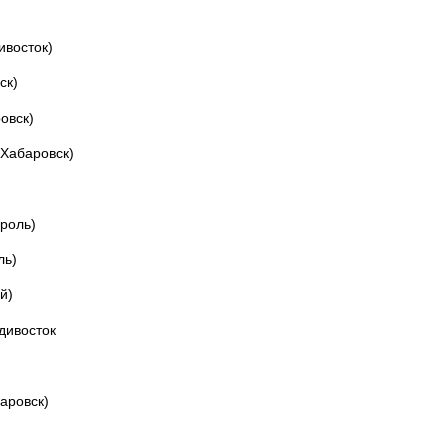
ивосток)
ск)
овск)
 Хабаровск)
роль)
ль)
й)
дивосток
аровск)