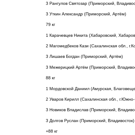
3
Рангулов Святозар (Приморский, Владивос
3
Уткин Александр (Приморский, Артём)
79 кг
1
Карачевцев Никита (Хабаровский, Хабаров
2
Магомедбеков Кази (Сахалинская обл., г.К
3
Лишаев Богдан (Приморский, Артём)
3
Межерицкий Артём (Приморский, Владиво
88 кг
1
Мордовской Даниил (Амурская, Благовеще
2
Уваров Кирилл (Сахалинская обл., г.Южно
3
Новиков Владислав (Приморский, Владиво
3
Долгов Руслан
(Приморский, Владивосток)
+88 кг