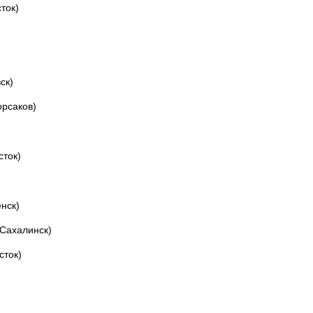
ток)
ск)
орсаков)
сток)
нск)
-Сахалинск)
сток)