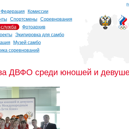
Р
Федерация
Комиссии
нты
Спортсмены
Соревнования
-служба
Фотоархив
оекты
Экипировка для самбо
рация
Музей самбо
тика соревнований
ва ДВФО среди юношей и девушек