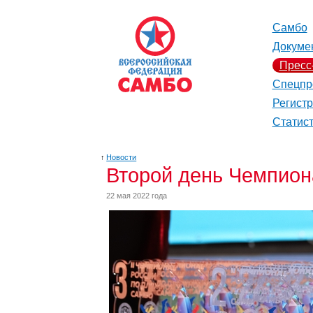
Самбо
Докуме
Пресс
Спецпр
Регист
Статис
↑
Новости
Второй день Чемпион
22 мая 2022 года