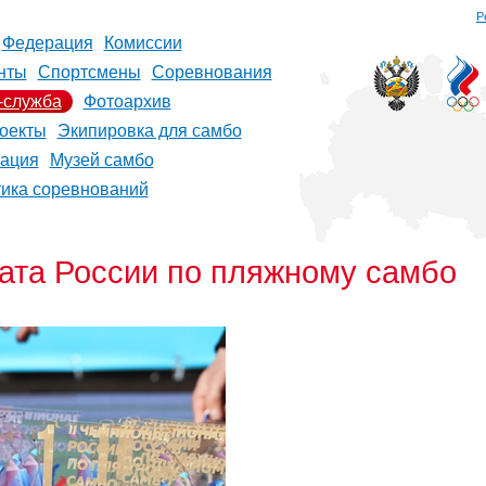
Р
Федерация
Комиссии
нты
Спортсмены
Соревнования
-служба
Фотоархив
оекты
Экипировка для самбо
рация
Музей самбо
тика соревнований
ата России по пляжному самбо