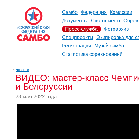
Самбо
Федерация
Комиссии
Документы
Спортсмены
Сорев
Пресс-служба
Фотоархив
Спецпроекты
Экипировка для с
Регистрация
Музей самбо
Статистика соревнований
↑
Новости
ВИДЕО: мастер-класс Чемпи
и Белоруссии
23 мая 2022 года