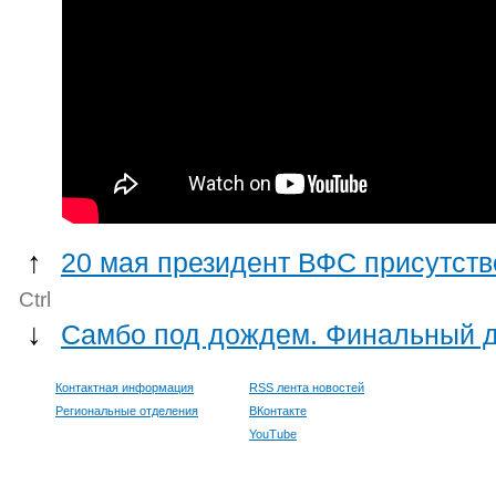
↑
20 мая президент ВФС присутст
Ctrl
↓
Самбо под дождем. Финальный 
Контактная информация
RSS лента новостей
Региональные отделения
ВКонтакте
YouTube