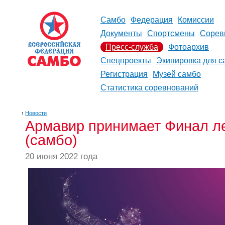
Самбо
Федерация
Комиссии
Документы
Спортсмены
Сорев
Пресс-служба
Фотоархив
Спецпроекты
Экипировка для с
Регистрация
Музей самбо
Статистика соревнований
↑
Новости
Армавир принимает Финал л
(самбо)
20 июня 2022 года