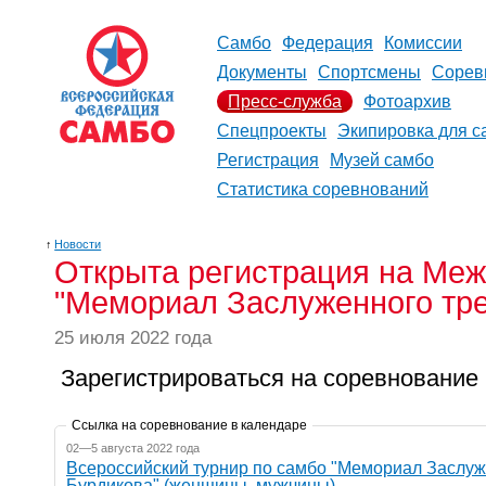
Самбо
Федерация
Комиссии
Документы
Спортсмены
Сорев
Пресс-служба
Фотоархив
Спецпроекты
Экипировка для с
Регистрация
Музей самбо
Статистика соревнований
↑
Новости
Открыта регистрация на Меж
"Мемориал Заслуженного тре
25 июля 2022 года
Зарегистрироваться на соревновани
Ссылка на соревнование в календаре
02—5 августа 2022 года
Всероссийский турнир по самбо "Мемориал Заслуж
Бурдикова" (женщины, мужчины)