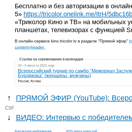
Бесплатно и без авторизации в онлай
5»
https://tricolor.onelink.me/ItrH/5dbc16
«Триколор Кино и ТВ» на мобильных у
планшетах, телевизорах с функцией Sm
В онлайн-сервисе kino.tricolor.tv в разделе "Прямой эфир"
h
content=header
Ссылка на соревнование в календаре
02—5 августа 2022 года
Всероссийский турнир по самбо "Мемориал Заслуж
Бурдикова" (женщины, мужчины)
Россия, Кстово
↑
ПРЯМОЙ ЭФИР (YouTube): Всерос
Ctrl
↓
ВИДЕО: Интервью с победителе
Контактная информация
RSS лента новостей