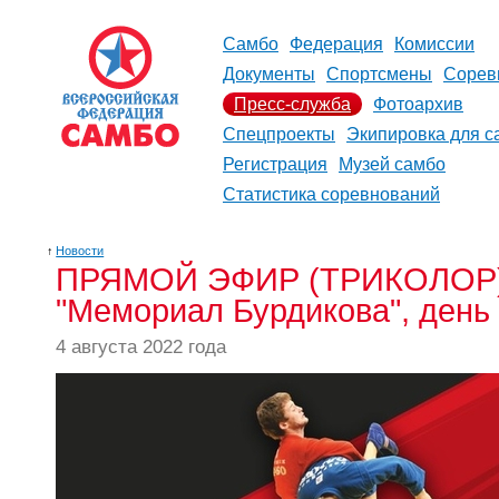
Самбо
Федерация
Комиссии
Документы
Спортсмены
Сорев
Пресс-служба
Фотоархив
Спецпроекты
Экипировка для с
Регистрация
Музей самбо
Статистика соревнований
↑
Новости
ПРЯМОЙ ЭФИР (ТРИКОЛОР): 
"Мемориал Бурдикова", день
4 августа 2022 года