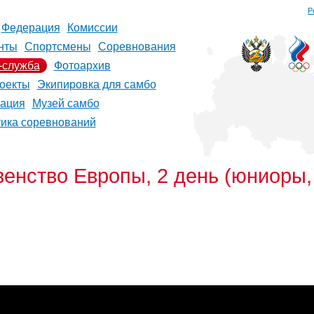
Р
Федерация
Комиссии
нты
Спортсмены
Соревнования
-служба
Фотоархив
оекты
Экипировка для самбо
рация
Музей самбо
тика соревнований
нство Европы, 2 день (юниоры,