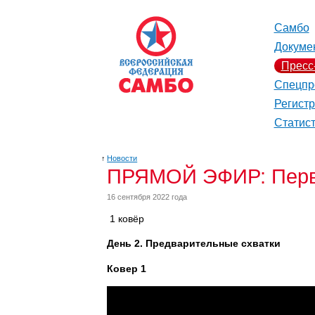
Самбо
Докуме
Пресс
Спецпр
Регист
Статис
↑
Новости
ПРЯМОЙ ЭФИР: Перве
16 сентября 2022 года
1 ковёр
День 2. Предварительные схватки
Ковер 1