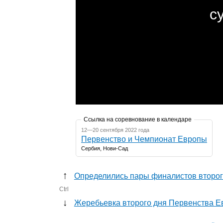
Ссылка на соревнование в календаре
12—20 сентября 2022 года
Первенство и Чемпионат Европы
Сербия, Нови-Сад
↑
Определились пары финалистов второг
Ctrl
↓
Жеребьевка второго дня Первенства 