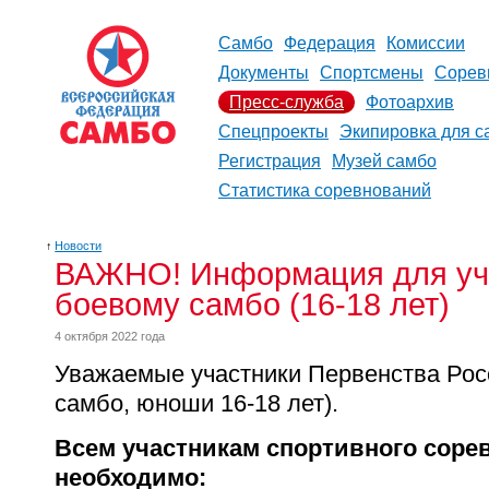
Самбо
Федерация
Комиссии
Документы
Спортсмены
Сорев
Пресс-служба
Фотоархив
Спецпроекты
Экипировка для с
Регистрация
Музей самбо
Статистика соревнований
↑
Новости
ВАЖНО! Информация для уча
боевому самбо (16-18 лет)
4 октября 2022 года
Уважаемые участники Первенства Рос
самбо, юноши 16-18 лет).
Всем участникам спортивного соре
необходимо: