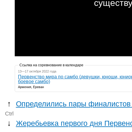
Ссылка на соревнование в календаре
13—17 октября 2022 года
Первенство мира по самбо (девушки, юноши, юнио
боевое самбо)
Армения, Ереван
↑
Определились пары финалистов 
Ctrl
↓
Жеребьевка первого дня Первен