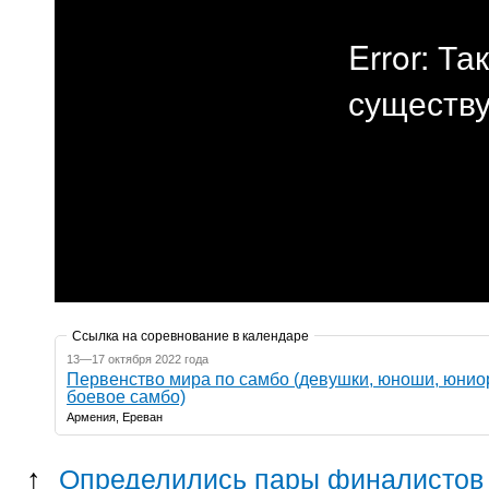
Ссылка на соревнование в календаре
13—17 октября 2022 года
Первенство мира по самбо (девушки, юноши, юнио
боевое самбо)
Армения, Ереван
↑
Определились пары финалистов 