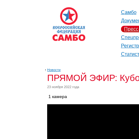
Самбо
Докуме
Пресс
Спецпр
Регист
Статис
↑
Новости
ПРЯМОЙ ЭФИР: Кубок
23 ноября 2022 года
1 камера