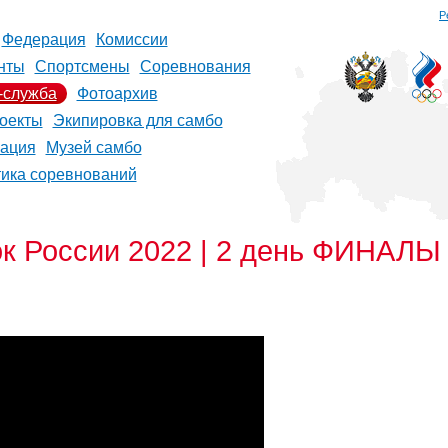
Р
Федерация
Комиссии
нты
Спортсмены
Соревнования
-служба
Фотоархив
оекты
Экипировка для самбо
рация
Музей самбо
тика соревнований
 России 2022 | 2 день ФИНАЛЫ