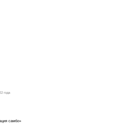
22 года
ация самбо»