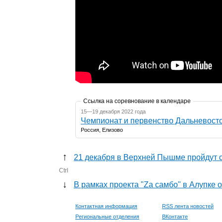
Ссылка на соревнование в календаре
15—19 декабря 2022 года
Чемпионат и первенство Дальневосто
Россия, Елизово
↑
21 декабря в Верхней Пышме пройдут 
Ctrl
↓
В рамках проекта "Zа самбо" в Алупке 
Контактная информация
RSS лента новостей
Региональные отделения
ВКонтакте