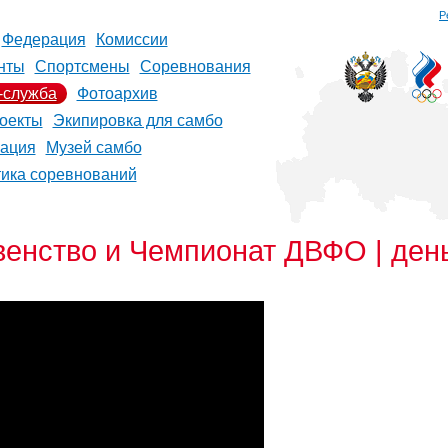
Р
Федерация
Комиссии
нты
Спортсмены
Соревнования
-служба
Фотоархив
оекты
Экипировка для самбо
рация
Музей самбо
тика соревнований
нство и Чемпионат ДВФО | день