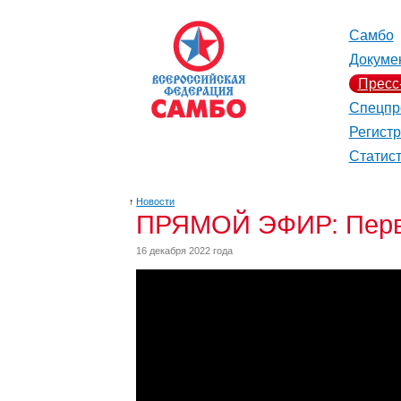
Самбо
Докуме
Пресс
Спецпр
Регист
Статис
↑
Новости
ПРЯМОЙ ЭФИР: Перве
16 декабря 2022 года