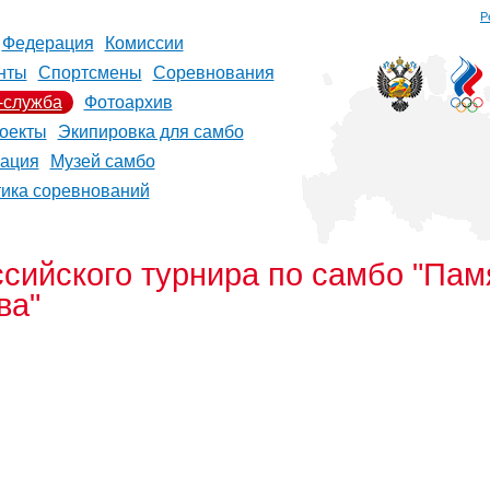
Р
Федерация
Комиссии
нты
Спортсмены
Соревнования
-служба
Фотоархив
оекты
Экипировка для самбо
рация
Музей самбо
тика соревнований
сийского турнира по самбо "Пам
ва"