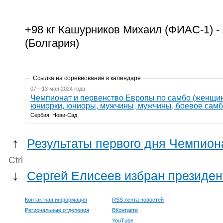
+98 кг Кашурников Михаил (ФИАС-1) 
(Болгария)
Ссылка на соревнование в календаре
07—13 мая 2024 года
Чемпионат и первенство Европы по самбо (женщи
юниорки, юниоры, мужчины, мужчины, боевое самб
Сербия, Нови-Сад
↑
Результаты первого дня Чемпион
Ctrl
↓
Сергей Елисеев избран президен
Контактная информация
RSS лента новостей
Региональные отделения
ВКонтакте
YouTube