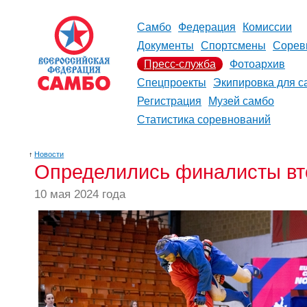
Самбо
Федерация
Комиссии
Документы
Спортсмены
Сорев
Пресс-служба
Фотоархив
Спецпроекты
Экипировка для с
Регистрация
Музей самбо
Статистика соревнований
↑
Новости
Определились финалисты вт
10 мая 2024 года