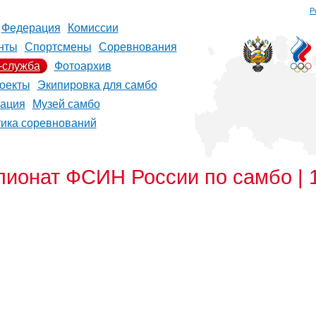
Р
Федерация
Комиссии
нты
Спортсмены
Соревнования
-служба
Фотоархив
оекты
Экипировка для самбо
рация
Музей самбо
тика соревнований
онат ФСИН России по самбо | 1