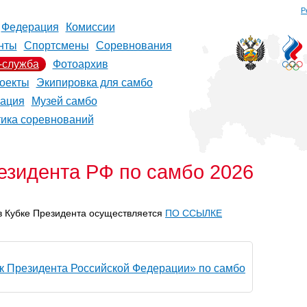
Р
Федерация
Комиссии
нты
Спортсмены
Соревнования
-служба
Фотоархив
оекты
Экипировка для самбо
рация
Музей самбо
тика соревнований
езидента РФ по самбо 2026
в Кубке Президента осуществляется
ПО ССЫЛКЕ
 Президента Российской Федерации» по самбо