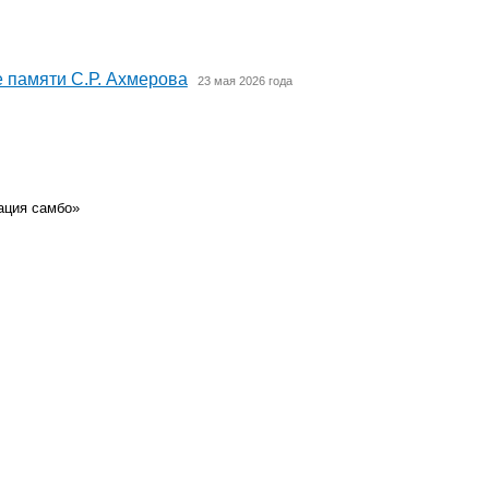
 памяти С.Р. Ахмерова
23 мая 2026 года
ация самбо»