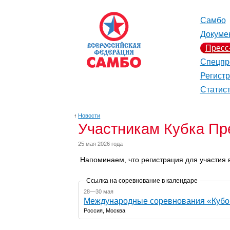
Самбо
Докуме
Пресс
Спецпр
Регист
Статис
↑
Новости
Участникам Кубка Пр
25 мая 2026 года
Напоминаем, что регистрация для участия 
Ссылка на соревнование в календаре
28—30 мая
Международные соревнования «Кубок
Россия, Москва