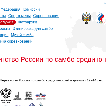
Р
Федерация
Комиссии
нты
Спортсмены
Соревнования
-служба
Фотоархив
оекты
Экипировка для самбо
рация
Музей самбо
тика соревнований
енство России по самбо среди ю
 Первенство России по самбо среди юношей и девушек 12–14 лет.