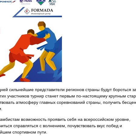
ней сильнейшие представители регионов страны будут бороться з
гих участников турнир станет первым по-настоящему крупным ста
ствовать атмосферу главных соревнований страны, получить бесце
и.
самбистам возможность проявить себя на всероссийском уровне,
читься справляться с волнением, почувствовать вкус побед и
ейшем спортивном пути.