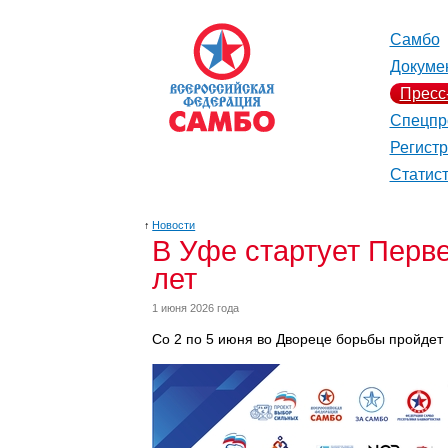
Самбо
Докуме
Пресс
Спецпр
Регист
Статис
↑
Новости
В Уфе стартует Перв
лет
1 июня 2026 года
Со 2 по 5 июня во Двореце борьбы пройдет