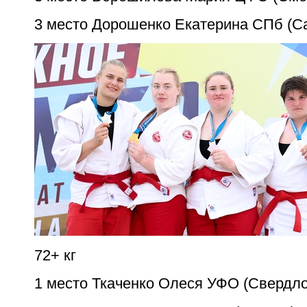
3 место Дорошенко Екатерина СПб (Са
72+ кг
1 место Ткаченко Олеся УФО (Свердло