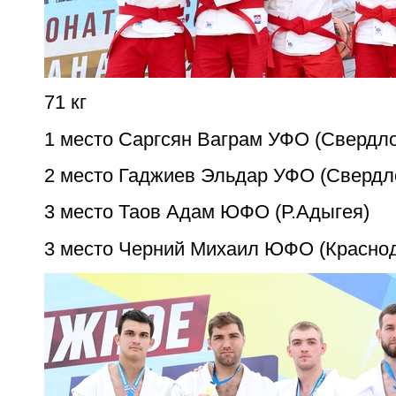
71 кг
1 место Саргсян Ваграм УФО (Свердло
2 место Гаджиев Эльдар УФО (Свердл
3 место Таов Адам ЮФО (Р.Адыгея)
3 место Черний Михаил ЮФО (Краснод