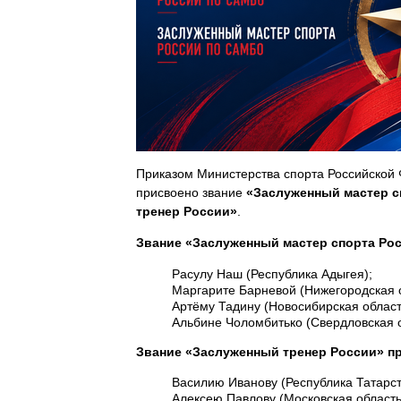
Приказом Министерства спорта Российской 
присвоено звание
«Заслуженный мастер с
тренер России»
.
Звание «Заслуженный мастер спорта Ро
Расулу Наш (Республика Адыгея);
Маргарите Барневой (Нижегородская о
Артёму Тадину (Новосибирская област
Альбине Чоломбитько (Свердловская о
Звание «Заслуженный тренер России» п
Василию Иванову (Республика Татарст
Алексею Павлову (Московская область