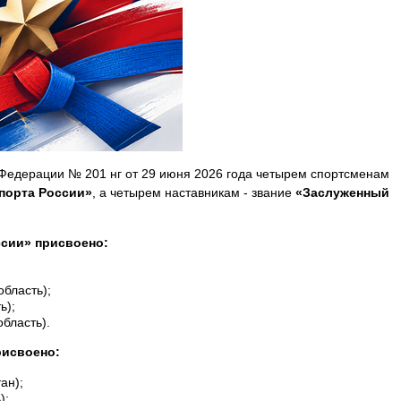
Федерации № 201 нг от 29 июня 2026 года четырем спортсменам
порта России»
, а четырем наставникам - звание
«Заслуженный
ссии» присвоено:
бласть);
ь);
бласть).
рисвоено:
ан);
);