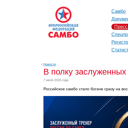
Самбо
Докуме
Пресс
Спецпр
Регист
Статис
↑
Новости
В полку заслуженных
7 июля 2026 года
Российское самбо стало богаче сразу на во