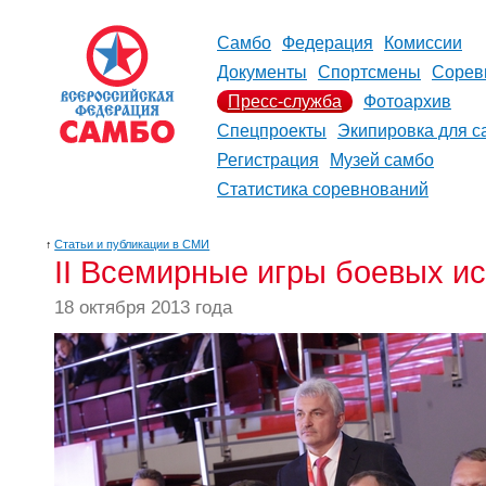
Самбо
Федерация
Комиссии
Документы
Спортсмены
Сорев
Пресс-служба
Фотоархив
Спецпроекты
Экипировка для с
Регистрация
Музей самбо
Статистика соревнований
↑
Статьи и публикации в СМИ
II Всемирные игры боевых и
18 октября 2013 года