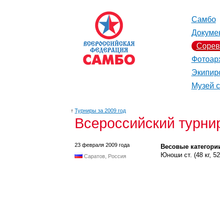
Самбо
Докуме
Сорев
Фотоар
Экипир
Музей 
↑
Турниры за 2009 год
Всероссийский турни
23 февраля 2009 года
Весовые категори
Юноши ст. (48 кг, 52 к
Саратов, Россия