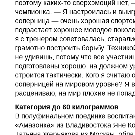
поэтому
каких-то
сверхэмоций нет, 
чемпионка. — Я настроилась и выиг
соперница — очень хорошая спортс
подрастает хорошее молодое поколе
я с тренером советовалась, старали
грамотно построить борьбу. Технико
не удивишь, потому что все участн
подготовлены хорошо, на должном у
строится тактически. Кого я считаю
соперницей на мировом уровне? Я в
расцениваю, на мир плохие не попад
Категория до 60 килограммов
В полуфинальном поединке воспита
«Амазонка» из Владивостока Яне Ко
Татьяна Жернякова из Москвы, обла