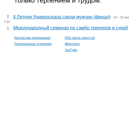
только терпением и трудом.
↑
II Летняя Универсиада среди мужчин (финал)
25—28 июн
Ctrl
↓
Международный семинар по самбо тренеров и судей
Контактная информация
RSS лента новостей
Региональные отделения
ВКонтакте
YouTube