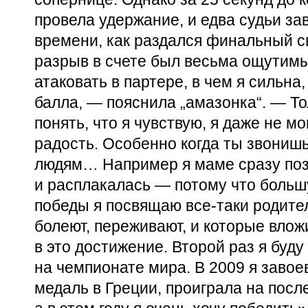
провела удержание, и едва судьи за
времени, как раздался финальный св
разрыв в счете был весьма ощутим
атаковать в партере, в чем я сильна
балла, — пояснила „амазонка“. — Т
понять, что я чувствую, я даже не мо
радость. Особенно когда ты звониш
людям… Например я маме сразу по
и расплакалась — потому что больш
победы я посвящаю
все-таки
родител
болеют, переживают, и которые вло
в это достижение. Второй раз я буду
на чемпионате мира. В 2009 я заво
медаль в Греции, проиграла на посл