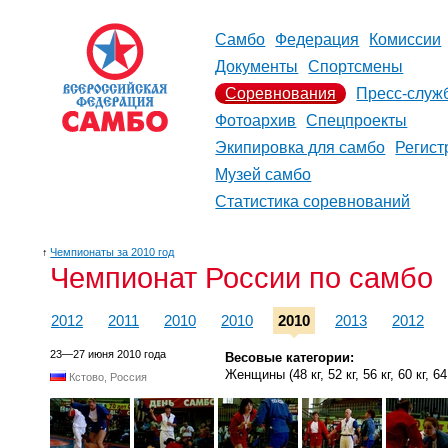
Самбо
Федерация
Комиссии
Документы
Спортсмены
Соревнования
Пресс-служ
Фотоархив
Спецпроекты
Экипировка для самбо
Регист
Музей самбо
Статистика соревнований
↑
Чемпионаты за 2010 год
Чемпионат России по самбо
2012
2011
2010
2010
2010
2013
2012
23—27 июня 2010 года
Весовые категории:
Женщины (48 кг, 52 кг, 56 кг, 60 кг, 64 к
Кстово, Россия