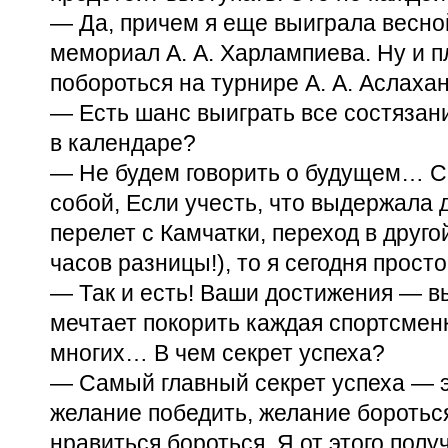
— Да, причем я еще выиграла весно
мемориал
А. А. Харлампиева
. Ну и 
побороться на турнире
А. А. Аслаха
— Есть шанс выиграть все состязани
в календаре?
— Не будем говорить о будущем… С
собой, Если учесть, что выдержала
перелет с Камчатки, переход в друго
часов разницы!), то я сегодня прост
— Так и есть! Ваши достижения — в
мечтает покорить каждая спортсмен
многих… В чем секрет успеха?
— Самый главный секрет успеха — э
желание победить, желание боротьс
нравиться бороться. Я от этого пол