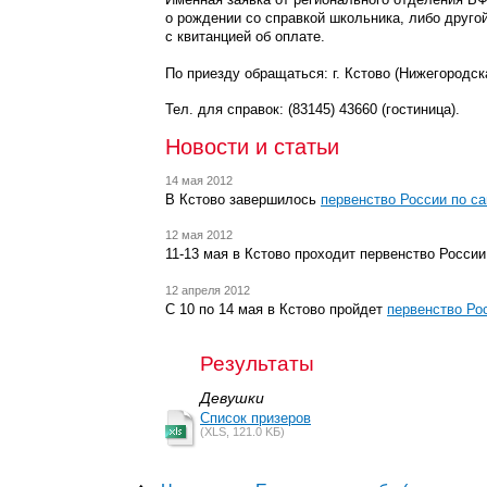
о рождении со справкой школьника, либо другой
с квитанцией об оплате.
По приезду обращаться: г. Кстово (Нижегородс
Тел. для справок: (83145) 43660 (гостиница).
Новости и статьи
14 мая 2012
В Кстово завершилось
первенство России по с
12 мая 2012
11-13
мая в Кстово проходит первенство Росси
12 апреля 2012
С 10 по 14 мая в Кстово пройдет
первенство Ро
Результаты
Девушки
Список призеров
(XLS, 121.0 KБ)