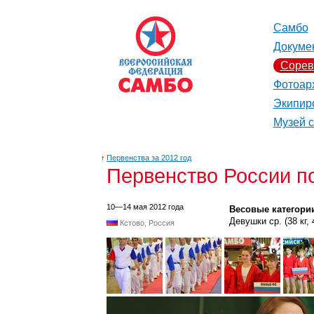
Самбо
Докуме
Сорев
Фотоар
Экипир
Музей 
↑
Первенства за 2012 год
Первенство России п
10—14 мая 2012 года
Весовые категори
Девушки ср. (38 кг, 41
Кстово, Россия