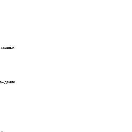
 весовых
раждение
во