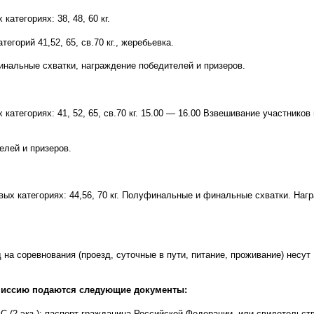
атегориях: 38, 48, 60 кг.
егорий 41,52, 65, св.70 кг., жеребьевка.
инальные схватки, награждение победителей и призеров.
атегориях: 41, 52, 65, св.70 кг. 15.00
—
16.00 Взвешивание участников
елей и призеров.
ых категориях: 44,56, 70 кг. Полуфинальные и финальные схватки. Наг
на соревнования (проезд, суточные в пути, питание, проживание) несут
омиссию подаются следующие документы:
С (2 экз.); паспорт гражданина Российской Федерации, или свидетельст