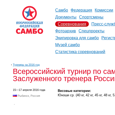
Самбо
Федерация
Комиссии
Документы
Спортсмены
Соревнования
Пресс-служ
Фотоархив
Спецпроекты
Экипировка для самбо
Регист
Музей самбо
Статистика соревнований
↑
Турниры за 2016 год
Всероссийский турнир по са
Заслуженного тренера Росс
15—17 апреля 2016 года
Весовые категории:
Юноши ср. (40 кг, 42 кг, 45 кг, 48 кг, 51 
Рыбинск, Россия
.