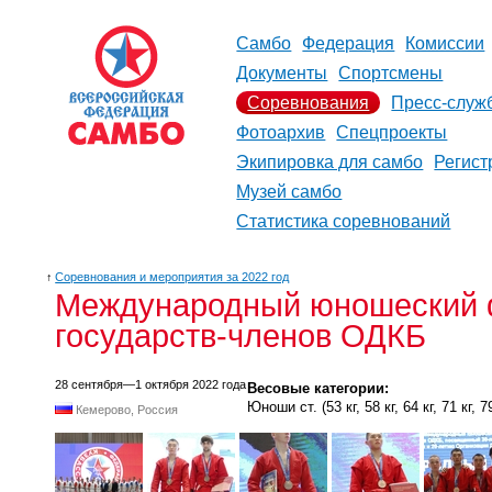
Самбо
Федерация
Комиссии
Документы
Спортсмены
Соревнования
Пресс-служ
Фотоархив
Спецпроекты
Экипировка для самбо
Регист
Музей самбо
Статистика соревнований
↑
Соревнования и мероприятия за 2022 год
Международный юношеский ф
государств-членов ОДКБ
28 сентября—1 октября 2022 года
Весовые категории:
Юноши ст. (53 кг, 58 кг, 64 кг, 71 кг, 79
Кемерово, Россия