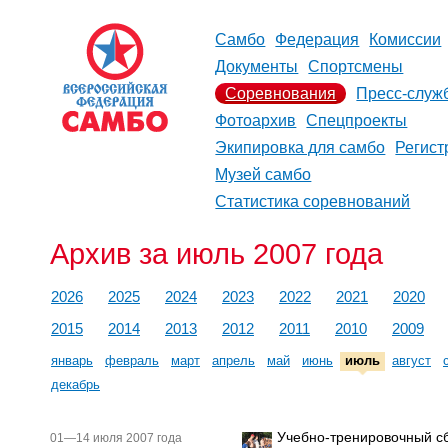
Самбо
Федерация
Комиссии
Документы
Спортсмены
Соревнования
Пресс-служ
Фотоархив
Спецпроекты
Экипировка для самбо
Регист
Музей самбо
Статистика соревнований
Архив за июль 2007 года
2026
2025
2024
2023
2022
2021
2020
2015
2014
2013
2012
2011
2010
2009
январь
февраль
март
апрель
май
июнь
июль
август
декабрь
Учебно-тренировочный с
01—14 июля 2007 года