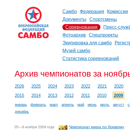
Самбо
Федерация
Комиссии
Документы
Спортсмены
Соревнования
Пресс-служ
Фотоархив
Спецпроекты
Экипировка для самбо
Регист
Музей самбо
Статистика соревнований
Архив чемпионатов за ноябрь
2026
2025
2024
2023
2022
2021
2020
2015
2014
2013
2012
2011
2010
2009
январь
февраль
март
апрель
май
июнь
июль
август
с
декабрь
Чемпионат мира по боевому
05—9 ноября 2009 года