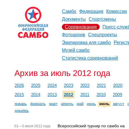
Самбо
Федерация
Комиссии
Документы
Спортсмены
Соревнования
Пресс-служ
Фотоархив
Спецпроекты
Экипировка для самбо
Регист
Музей самбо
Статистика соревнований
Архив за июль 2012 года
2026
2025
2024
2023
2022
2021
2020
2015
2014
2013
2012
2011
2010
2009
январь
февраль
март
апрель
май
июнь
июль
август
декабрь
Всероссийский турнир по самбо на
01—3 июля 2012 года