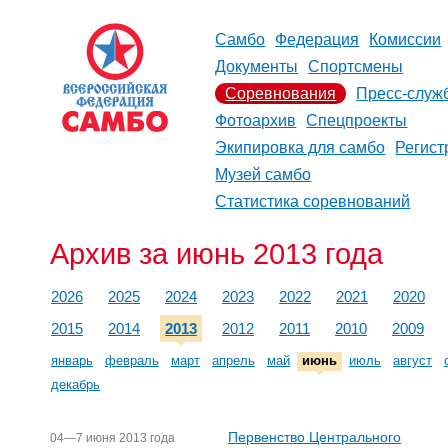
Самбо
Федерация
Комиссии
Документы
Спортсмены
Соревнования
Пресс-служ
Фотоархив
Спецпроекты
Экипировка для самбо
Регист
Музей самбо
Статистика соревнований
Архив за июнь 2013 года
2026
2025
2024
2023
2022
2021
2020
2015
2014
2013
2012
2011
2010
2009
январь
февраль
март
апрель
май
июнь
июль
август
декабрь
Первенство Центрального
04—7 июня 2013 года