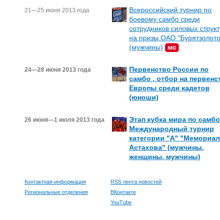
Всероссийский турнир по
21—25 июня 2013 года
боевому самбо среди
сотрудников силовых структ
на призы ОАО "Бурятзолото
(мужчины)
мс
Первенство России по
24—28 июня 2013 года
самбо , отбор на первенс
Европы среди кадетов
(юноши)
Этап кубка мира по самбо
26 июня—1 июля 2013 года
Международный турнир
категории "А" "Мемориал
Астахова" (мужчины,
женщины, мужчины)
Контактная информация
RSS лента новостей
Региональные отделения
ВКонтакте
YouTube