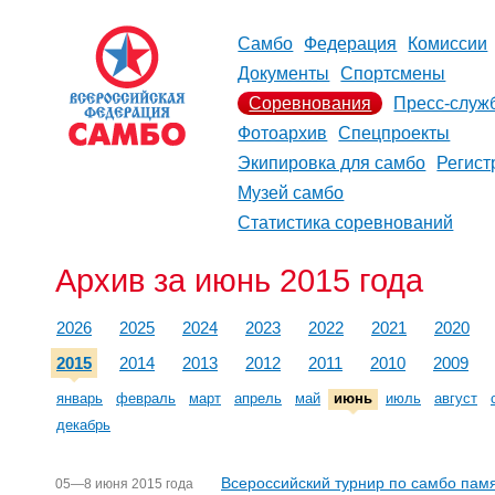
Самбо
Федерация
Комиссии
Документы
Спортсмены
Соревнования
Пресс-служ
Фотоархив
Спецпроекты
Экипировка для самбо
Регист
Музей самбо
Статистика соревнований
Архив за июнь 2015 года
2026
2025
2024
2023
2022
2021
2020
2015
2014
2013
2012
2011
2010
2009
январь
февраль
март
апрель
май
июнь
июль
август
декабрь
Всероссийский турнир по самбо пам
05—8 июня 2015 года