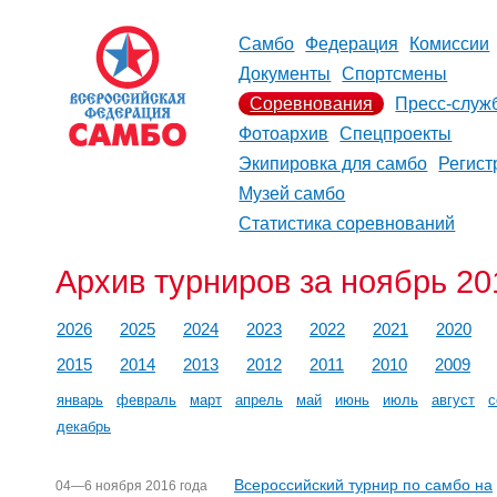
Самбо
Федерация
Комиссии
Документы
Спортсмены
Соревнования
Пресс-служ
Фотоархив
Спецпроекты
Экипировка для самбо
Регист
Музей самбо
Статистика соревнований
Архив турниров за ноябрь 20
2026
2025
2024
2023
2022
2021
2020
2015
2014
2013
2012
2011
2010
2009
январь
февраль
март
апрель
май
июнь
июль
август
с
декабрь
Всероссийский турнир по самбо на
04—6 ноября 2016 года