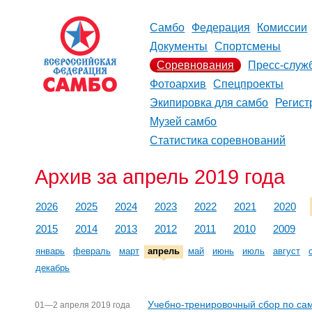
Самбо
Федерация
Комиссии
Документы
Спортсмены
Соревнования
Пресс-служ
Фотоархив
Спецпроекты
Экипировка для самбо
Регист
Музей самбо
Статистика соревнований
Архив за апрель 2019 года
2026
2025
2024
2023
2022
2021
2020
2015
2014
2013
2012
2011
2010
2009
январь
февраль
март
апрель
май
июнь
июль
август
декабрь
Учебно-тренировочный сбор по са
01—2 апреля 2019 года