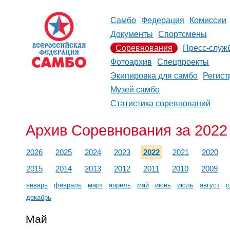
Самбо
Федерация
Комиссии
Документы
Спортсмены
Соревнования
Пресс-служ
Фотоархив
Спецпроекты
Экипировка для самбо
Регист
Музей самбо
Статистика соревнований
Архив Соревнования за 2022
2026
2025
2024
2023
2022
2021
2020
2015
2014
2013
2012
2011
2010
2009
январь
февраль
март
апрель
май
июнь
июль
август
с
декабрь
Май