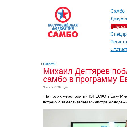
Самбо
Докуме
Пресс
Спецпр
Регист
Статис
↑
Новости
Михаил Дегтярев поб
самбо в программу Ев
3 июля 2026 года
На полях мероприятий ЮНЕСКО в Баку Мин
встречу с заместителем Министра молодежи