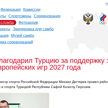
Р
Федерация
Комиссии
нты
Спортсмены
Соревнования
-служба
Фотоархив
оекты
Экипировка для самбо
рация
Музей самбо
тика соревнований
лагодарил Турцию за поддержку 
ропейских игр 2027 года
истр спорта Российской Федерации Михаил Дегтярев провел рабо
 и спорта Турецкой Республики Сафой Кочоглу Гюрсоем.