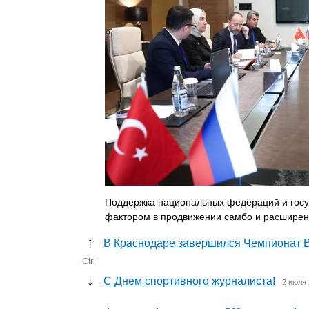
Поддержка национальных федераций и госуд
фактором в продвижении самбо и расширени
↑
В Краснодаре завершился Чемпионат 
Ctrl
↓
С Днем спортивного журналиста!
2 июля 